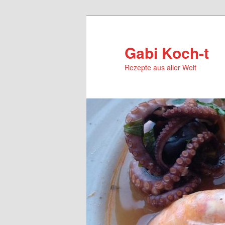
Zum
Zum
primären
sekundären
Inhalt
Inhalt
Gabi Koch-t
springen
springen
Rezepte aus aller Welt