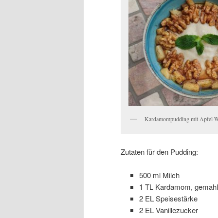
Kardamompudding mit Apfel-W
Zutaten für den Pudding:
500 ml Milch
1 TL Kardamom, gemah
2 EL Speisestärke
2 EL Vanillezucker