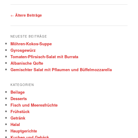
Beitragsnavigation
←
Ältere Beiträge
NEUESTE BEITRÄGE
Möhren-Kokos-Suppe
Gyrosgewürz
Tomaten-Pfirsisch-Salat mit Burrata
Albanische Qofte
Gemischter Salat mit Pflaumen und Büffelmozzarella
KATEGORIEN
Beilage
Desserts
Fisch und Meeresfrüchte
Frühstück
Getränk
Halal
Hauptgerichte
Kuchen und Gebäck