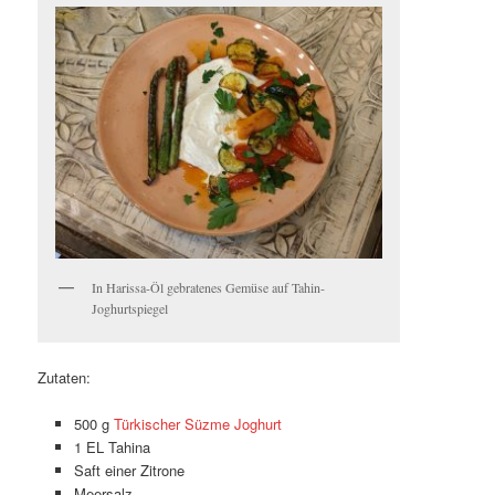
In Harissa-Öl gebratenes Gemüse auf Tahin-
Joghurtspiegel
Zutaten:
500 g
Türkischer Süzme Joghurt
1 EL Tahina
Saft einer Zitrone
Meersalz