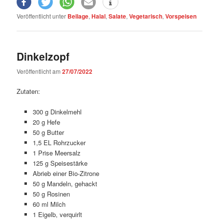
Veröffentlicht unter
Beilage
,
Halal
,
Salate
,
Vegetarisch
,
Vorspeisen
Dinkelzopf
Veröffentlicht am
27/07/2022
Zutaten:
300 g Dinkelmehl
20 g Hefe
50 g Butter
1,5 EL Rohrzucker
1 Prise Meersalz
125 g Speisestärke
Abrieb einer Bio-Zitrone
50 g Mandeln, gehackt
50 g Rosinen
60 ml Milch
1 Eigelb, verquirlt