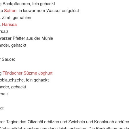
g Backpflaumen, fein gehackt
sp
Safran
, in lauwarmem Wasser aufgelöst
 Zimt, gemahlen
L
Harissa
salz
arzer Pfeffer aus der Mühle
ander, gehackt
r Sauce:
 g
Türkischer Süzme Joghurt
oblauchzehe, fein gehackt
ander, gehackt
salz
g:
iner Tagine das Olivenöl erhitzen und Zwiebeln und Knoblauch andürn
Kürbiswürfel zugeben und darin leicht anbraten. Die Backpflaumen d