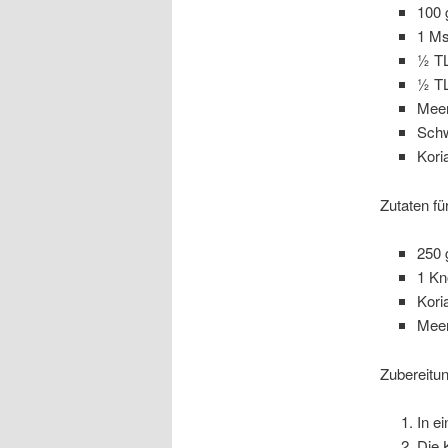
100 
1 M
½ TL
½ T
Meer
Schw
Kori
Zutaten fü
250
1 Kn
Kori
Meer
Zubereitun
In e
Die 