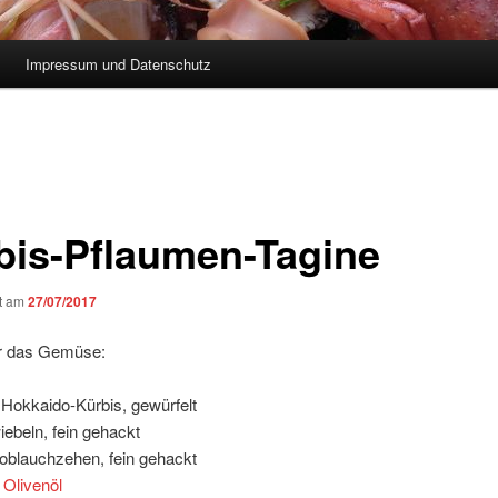
Impressum und Datenschutz
bis-Pflaumen-Tagine
ht am
27/07/2017
ür das Gemüse:
 Hokkaido-Kürbis, gewürfelt
iebeln, fein gehackt
oblauchzehen, fein gehackt
L
Olivenöl