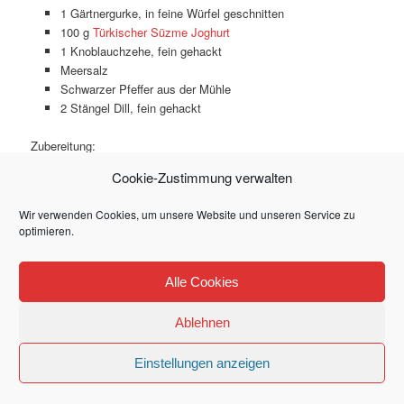
1 Gärtnergurke, in feine Würfel geschnitten
100 g
Türkischer Süzme Joghurt
1 Knoblauchzehe, fein gehackt
Meersalz
Schwarzer Pfeffer aus der Mühle
2 Stängel Dill, fein gehackt
Zubereitung:
Cookie-Zustimmung verwalten
Alle Zutaten miteinander vermischen und servieren.
Wir verwenden Cookies, um unsere Website und unseren Service zu
optimieren.
Dieser Eintrag wurde von
Mlle Shirin
unter
Beilage
,
Halal
,
Saucen
und Dips
,
Vegetarisch
veröffentlicht. Setze ein Lesezeichen für den
Alle Cookies
Permalink
.
Ablehnen
Impressum und Datenschutz
Stolz präsentiert von WordPress
Einstellungen anzeigen