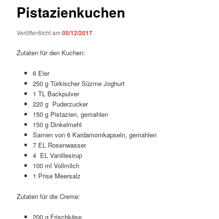
Pistazienkuchen
Veröffentlicht am
05/12/2017
Zutaten für den Kuchen:
6 Eier
250 g Türkischer Süzme Joghurt
1 TL Backpulver
220 g Puderzucker
150 g Pistazien, gemahlen
150 g Dinkelmehl
Samen von 6 Kardamomkapseln, gemahlen
7 EL Rosenwasser
4 EL Vanillesirup
100 ml Vollmilch
1 Prise Meersalz
Zutaten für die Creme:
200 g Frischkäse