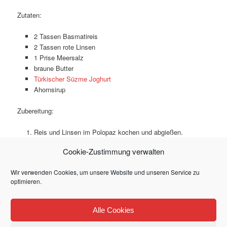
Zutaten:
2 Tassen Basmatireis
2 Tassen rote Linsen
1 Prise Meersalz
braune Butter
Türkischer Süzme Joghurt
Ahornsirup
Zubereitung:
Reis und Linsen im Polopaz kochen und abgießen.
Braune Butter darübergeben.
Cookie-Zustimmung verwalten
Türkischen Joghurt glattrühren und darauf verteilen.
Ahornsirup darauf träufeln und servieren.
Wir verwenden Cookies, um unsere Website und unseren Service zu
optimieren.
Dieser Eintrag wurde von
Mlle Shirin
unter
Halal
,
Hauptgerichte
,
Alle Cookies
Vegetarisch
veröffentlicht. Setze ein Lesezeichen für den
Permalink
.