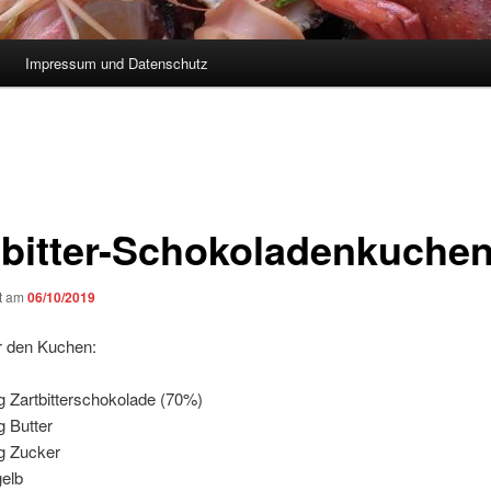
Impressum und Datenschutz
tbitter-Schokoladenkuche
ht am
06/10/2019
r den Kuchen:
g Zartbitterschokolade (70%)
g Butter
g Zucker
gelb