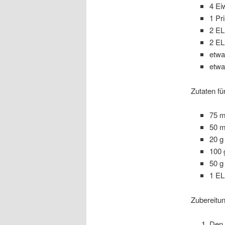
4 Ei
1 Pr
2 EL
2 E
etwa
etwa
Zutaten fü
75 m
50 m
20 g
100 
50 g
1 EL
Zubereitun
Den 