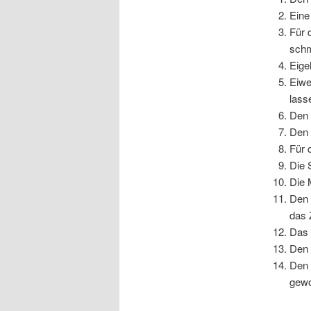
Eine
Für 
schm
Eige
Eiwe
lass
Den 
Den 
Für 
Die 
Die 
Den 
das 
Das 
Den 
Den 
gewo