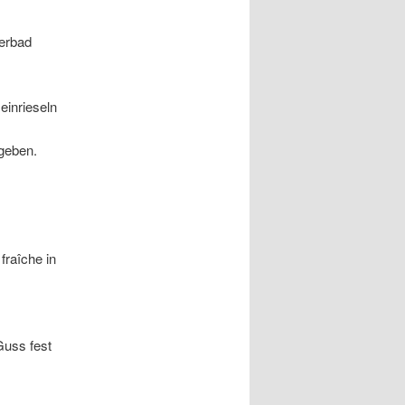
serbad
einrieseln
geben.
fraîche in
Guss fest