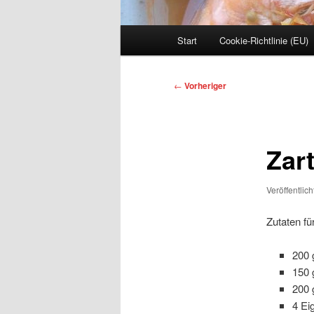
Hauptmenü
Start
Cookie-Richtlinie (EU)
Beitragsnavigation
←
Vorheriger
Zar
Veröffentlic
Zutaten fü
200 
150 
200 
4 Ei