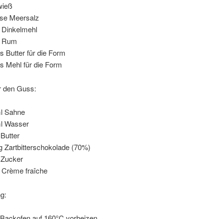
wieß
ise Meersalz
 Dinkelmehl
L Rum
s Butter für die Form
s Mehl für die Form
r den Guss:
l Sahne
l Wasser
 Butter
g Zartbitterschokolade (70%)
 Zucker
 Crème fraîche
g:
Backofen auf 160°C vorheizen.