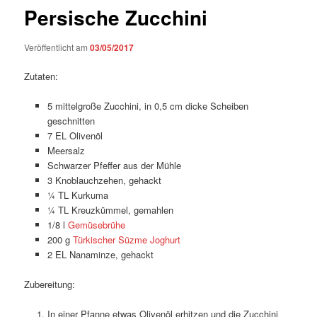
Persische Zucchini
Veröffentlicht am
03/05/2017
Zutaten:
5 mittelgroße Zucchini, in 0,5 cm dicke Scheiben
geschnitten
7 EL Olivenöl
Meersalz
Schwarzer Pfeffer aus der Mühle
3 Knoblauchzehen, gehackt
¼ TL Kurkuma
¼ TL Kreuzkümmel, gemahlen
1/8 l
Gemüsebrühe
200 g
Türkischer Süzme Joghurt
2 EL Nanaminze, gehackt
Zubereitung:
In einer Pfanne etwas Olivenöl erhitzen und die Zucchini