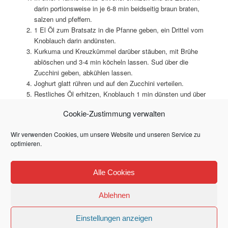
darin portionsweise in je 6-8 min beidseitig braun braten,
salzen und pfeffern.
1 El Öl zum Bratsatz in die Pfanne geben, ein Drittel vom
Knoblauch darin andünsten.
Kurkuma und Kreuzkümmel darüber stäuben, mit Brühe
ablöschen und 3-4 min köcheln lassen. Sud über die
Zucchini geben, abkühlen lassen.
Joghurt glatt rühren und auf den Zucchini verteilen.
Restliches Öl erhitzen, Knoblauch 1 min dünsten und über
den Joghurt träufeln.
Cookie-Zustimmung verwalten
Die Minze über dem Joghurt geben und die Zucchini
lauwarm servieren.
Wir verwenden Cookies, um unsere Website und unseren Service zu
optimieren.
Dieser Eintrag wurde von
Mlle Shirin
unter
Halal
,
Vegetarisch
,
Alle Cookies
Vorspeisen
veröffentlicht. Setze ein Lesezeichen für den
Permalink
.
Ablehnen
Impressum und Datenschutz
Stolz präsentiert von WordPress
Einstellungen anzeigen