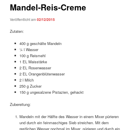
Mandel-Reis-Creme
Veröffentlicht am
02/12/2015
Zutaten:
400 g geschälte Mandeln
¼ l Wasser
100 g Reismehl
1 EL Maisstärke
2 EL Rosenwasser
2 EL Orangenblütenwasser
2 l Milch
250 g Zucker
150 g ungesalzene Pistazien, gehackt
Zubereitung:
Mandeln mit der Hälfte des Wasser in einem Mixer pürieren
und durch ein feinmaschiges Sieb streichen. Mit dem
restlichen Wasser nochmal im Mixer pürieren und durch ein