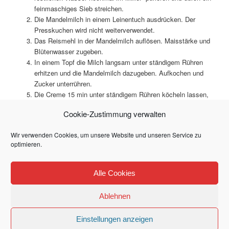
feinmaschiges Sieb streichen.
Die Mandelmilch in einem Leinentuch ausdrücken. Der
Presskuchen wird nicht weiterverwendet.
Das Reismehl in der Mandelmilch auflösen. Maisstärke und
Blütenwasser zugeben.
In einem Topf die Milch langsam unter ständigem Rühren
erhitzen und die Mandelmilch dazugeben. Aufkochen und
Zucker unterrühren.
Die Creme 15 min unter ständigem Rühren köcheln lassen,
bis sie am Löffel kleben bleibt.
Cookie-Zustimmung verwalten
Creme abkühlen lassen, in Dessertschalen füllen und mit
Pistazien garnieren.
Wir verwenden Cookies, um unsere Website und unseren Service zu
optimieren.
Dieser Eintrag wurde von
Mlle Shirin
unter
Desserts
,
Halal
,
Alle Cookies
Vegetarisch
veröffentlicht. Setze ein Lesezeichen für den
Permalink
.
Ablehnen
Impressum und Datenschutz
Stolz präsentiert von WordPress
Einstellungen anzeigen