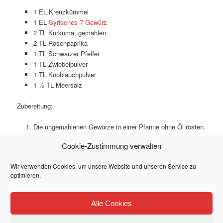
1 EL Kreuzkümmel
1 EL
Syrisches 7-Gewürz
2 TL Kurkuma, gemahlen
2 TL Rosenpaprika
1 TL Schwarzer Pfeffer
1 TL Zwiebelpulver
1 TL Knoblauchpulver
1 ½ TL Meersalz
Zubereitung:
Die ungemahlenen Gewürze in einer Pfanne ohne Öl rösten.
Die gerösteten Gewürze abkühlen lassen und in einer
Cookie-Zustimmung verwalten
Gewürzmühle mahlen.
Alle Gewürze miteinander mischen.
Wir verwenden Cookies, um unsere Website und unseren Service zu
optimieren.
Dieser Eintrag wurde von
Mlle Shirin
unter
Halal
,
Vegan
,
Zutaten
Alle Cookies
veröffentlicht. Setze ein Lesezeichen für den
Permalink
.