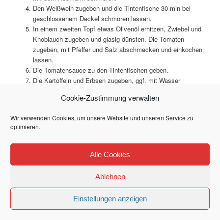
Den Weißwein zugeben und die Tintenfische 30 min bei
geschlossenem Deckel schmoren lassen.
In einem zweiten Topf etwas Olivenöl erhitzen, Zwiebel und
Knoblauch zugeben und glasig dünsten. Die Tomaten
zugeben, mit Pfeffer und Salz abschmecken und einkochen
lassen.
Die Tomatensauce zu den Tintenfischen geben.
Die Kartoffeln und Erbsen zugeben, ggf. mit Wasser
aufgießen und 20 min köcheln lassen.
Cookie-Zustimmung verwalten
Mit Brot servieren.
Wir verwenden Cookies, um unsere Website und unseren Service zu
optimieren.
Dieser Eintrag wurde von
Mlle Shirin
unter
Fisch und Meeresfrüchte
,
Hauptgerichte
veröffentlicht. Setze ein Lesezeichen für den
Alle Cookies
Permalink
.
Ablehnen
Impressum und Datenschutz
Stolz präsentiert von WordPress
Einstellungen anzeigen