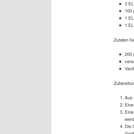
3 EL
100 
1 E
1 E
Zutaten für
200 
vers
Vanil
Zubereitun
Aus 
Eine
Eine
werd
Die 
Vani