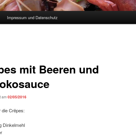
Impressum und Datenschutz
pes mit Beeren und
okosauce
ht am
02/05/2016
r die Crêpes:
g Dinkelmehl
er