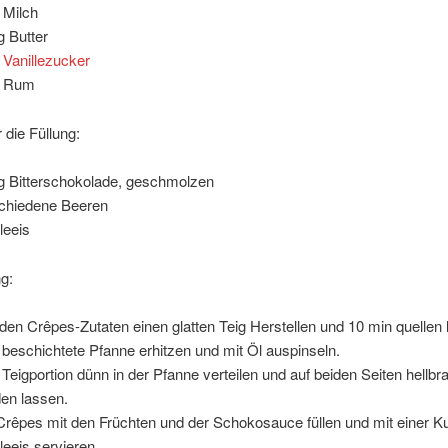
 Milch
g Butter
L
Vanillezucker
L Rum
 die Füllung:
g Bitterschokolade, geschmolzen
chiedene Beeren
leeis
g:
den Crêpes-Zutaten einen glatten Teig Herstellen und 10 min quellen 
 beschichtete Pfanne erhitzen und mit Öl auspinseln.
 Teigportion dünn in der Pfanne verteilen und auf beiden Seiten hellbr
en lassen.
Crêpes mit den Früchten und der Schokosauce füllen und mit einer K
lleeis servieren.