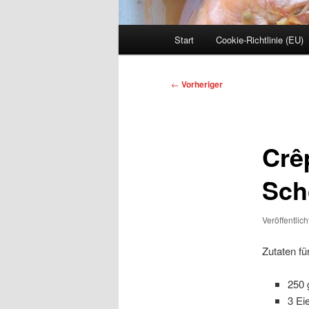
Hauptmenü
Start
Cookie-Richtlinie (EU)
Beitragsnavigation
←
Vorheriger
Crê
Sch
Veröffentlic
Zutaten fü
250 
3 Ei